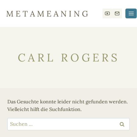
Zum
Inhalt
M E T A M E A N I N G
springen
CARL ROGERS
Das Gesuchte konnte leider nicht gefunden werden.
Vielleicht hilft die Suchfunktion.
Suchen
nach: